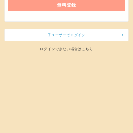
無料登録
子ユーザーでログイン
ログインできない場合はこちら