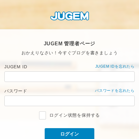
JUGEM 管理者ページ
おかえりなさい！今すぐブログを書きましょう
JUGEM ID
JUGEM IDを忘れたら
パスワード
パスワードを忘れたら
ログイン状態を保持する