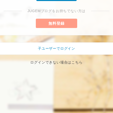
JUGEMブログをお持ちでない方は
無料登録
子ユーザーでログイン
ログインできない場合はこちら