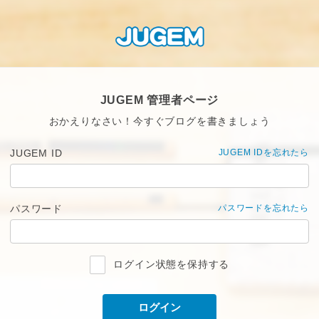
JUGEM 管理者ページ
おかえりなさい！今すぐブログを書きましょう
JUGEM ID
JUGEM IDを忘れたら
パスワード
パスワードを忘れたら
ログイン状態を保持する