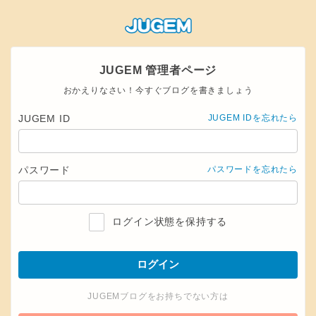
JUGEM 管理者ページ
おかえりなさい！今すぐブログを書きましょう
JUGEM ID
JUGEM IDを忘れたら
パスワード
パスワードを忘れたら
ログイン状態を保持する
JUGEMブログをお持ちでない方は