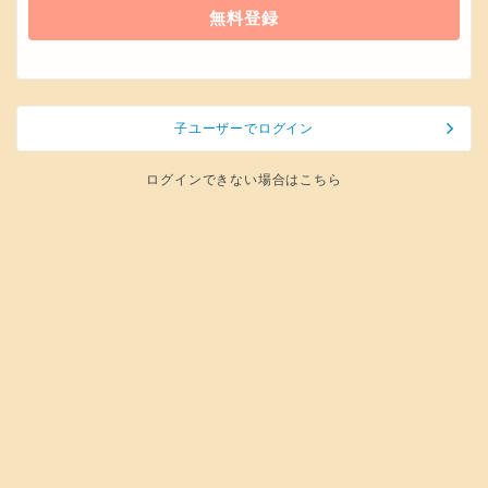
無料登録
子ユーザーでログイン
ログインできない場合はこちら