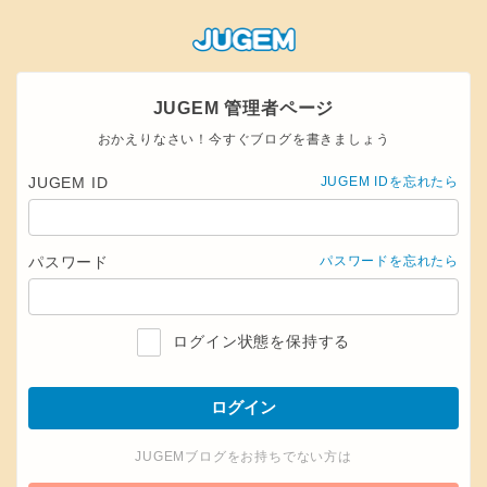
JUGEM 管理者ページ
おかえりなさい！今すぐブログを書きましょう
JUGEM ID
JUGEM IDを忘れたら
パスワード
パスワードを忘れたら
ログイン状態を保持する
JUGEMブログをお持ちでない方は