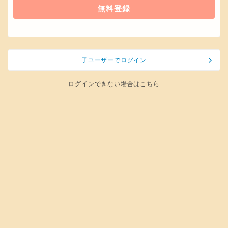
無料登録
子ユーザーでログイン
ログインできない場合はこちら