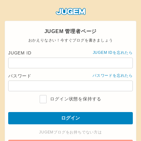
JUGEM 管理者ページ
おかえりなさい！今すぐブログを書きましょう
JUGEM ID
JUGEM IDを忘れたら
パスワード
パスワードを忘れたら
ログイン状態を保持する
JUGEMブログをお持ちでない方は