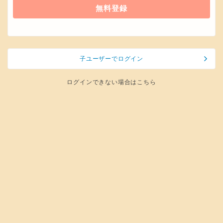
無料登録
子ユーザーでログイン
ログインできない場合はこちら