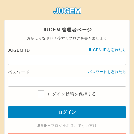
JUGEM 管理者ページ
おかえりなさい！今すぐブログを書きましょう
JUGEM ID
JUGEM IDを忘れたら
パスワード
パスワードを忘れたら
ログイン状態を保持する
JUGEMブログをお持ちでない方は