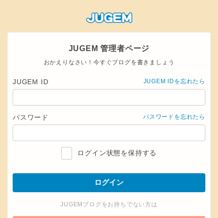
JUGEM 管理者ページ
おかえりなさい！今すぐブログを書きましょう
JUGEM ID
JUGEM IDを忘れたら
パスワード
パスワードを忘れたら
ログイン状態を保持する
JUGEMブログをお持ちでない方は