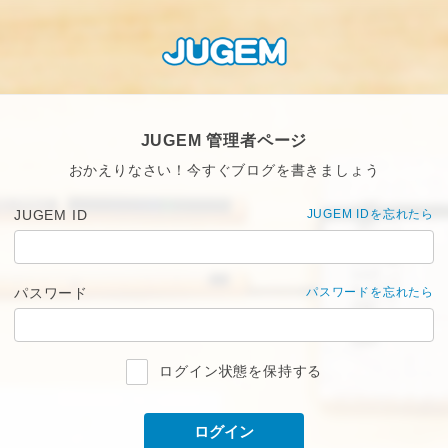
JUGEM 管理者ページ
おかえりなさい！今すぐブログを書きましょう
JUGEM ID
JUGEM IDを忘れたら
パスワード
パスワードを忘れたら
ログイン状態を保持する