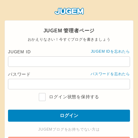
JUGEM 管理者ページ
おかえりなさい！今すぐブログを書きましょう
JUGEM ID
JUGEM IDを忘れたら
パスワード
パスワードを忘れたら
ログイン状態を保持する
JUGEMブログをお持ちでない方は