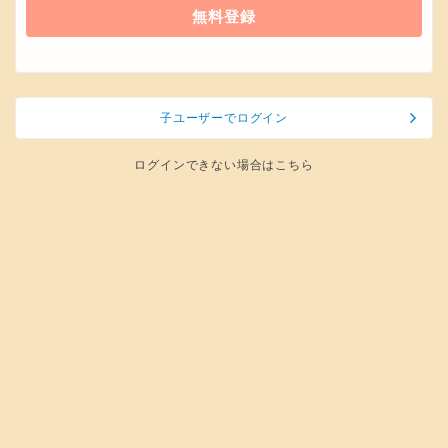
無料登録
子ユーザーでログイン
ログインできない場合はこちら