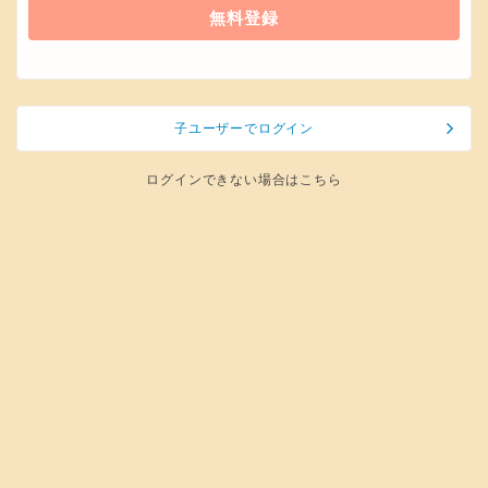
無料登録
子ユーザーでログイン
ログインできない場合はこちら