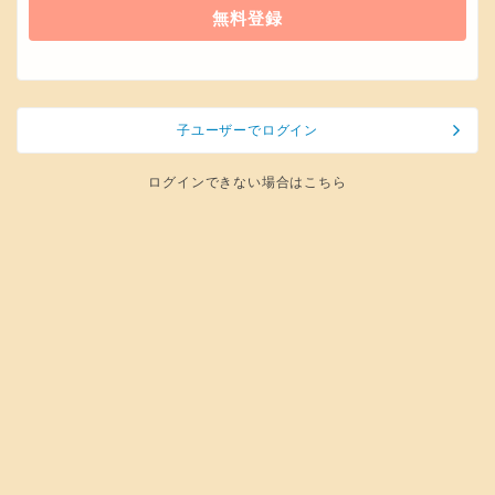
無料登録
子ユーザーでログイン
ログインできない場合はこちら