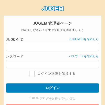
JUGEM 管理者ページ
おかえりなさい！今すぐブログを書きましょう
JUGEM ID
JUGEM IDを忘れたら
パスワード
パスワードを忘れたら
ログイン状態を保持する
JUGEMブログをお持ちでない方は