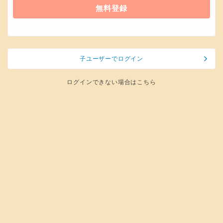
無料登録
子ユーザーでログイン
ログインできない場合はこちら