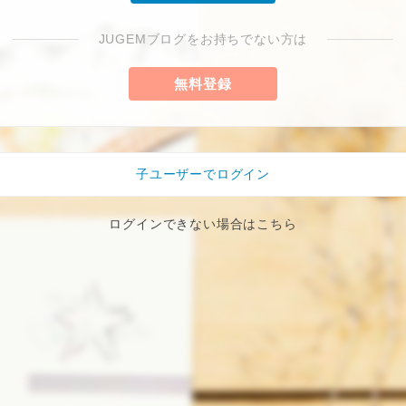
JUGEMブログをお持ちでない方は
無料登録
子ユーザーでログイン
ログインできない場合はこちら