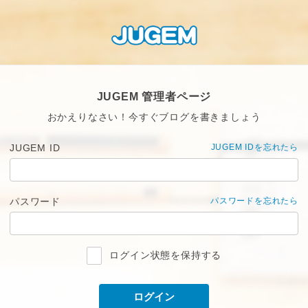
JUGEM 管理者ページ
おかえりなさい！今すぐブログを書きましょう
JUGEM ID
JUGEM IDを忘れたら
パスワード
パスワードを忘れたら
ログイン状態を保持する