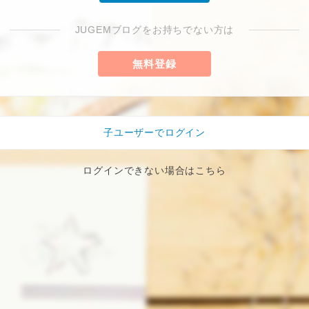
JUGEMブログをお持ちでない方は
無料登録
子ユーザーでログイン
ログインできない場合はこちら