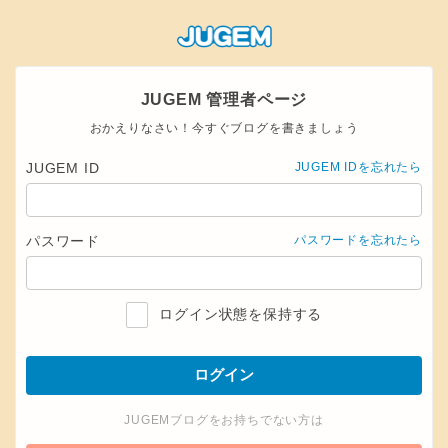
JUGEM 管理者ページ
おかえりなさい！今すぐブログを書きましょう
JUGEM ID
JUGEM IDを忘れたら
パスワード
パスワードを忘れたら
ログイン状態を保持する
JUGEMブログをお持ちでない方は