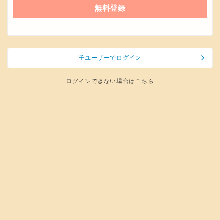
無料登録
子ユーザーでログイン
ログインできない場合はこちら