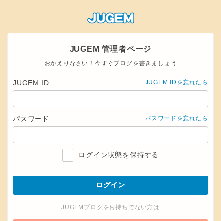
JUGEM 管理者ページ
おかえりなさい！今すぐブログを書きましょう
JUGEM ID
JUGEM IDを忘れたら
パスワード
パスワードを忘れたら
ログイン状態を保持する
JUGEMブログをお持ちでない方は