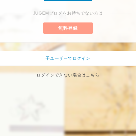
JUGEMブログをお持ちでない方は
無料登録
子ユーザーでログイン
ログインできない場合はこちら