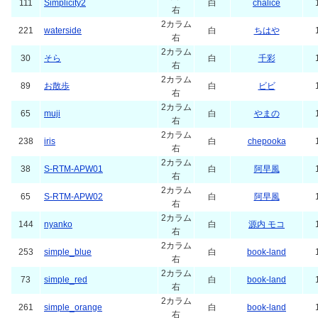
111
Simplicity2
白
chalice
右
2カラム
221
waterside
白
ちはや
右
2カラム
30
そら
白
千彩
右
2カラム
89
お散歩
白
ビビ
右
2カラム
65
muji
白
やまの
右
2カラム
238
iris
白
chepooka
右
2カラム
38
S-RTM-APW01
白
阿早風
右
2カラム
65
S-RTM-APW02
白
阿早風
右
2カラム
144
nyanko
白
源内 モコ
右
2カラム
253
simple_blue
白
book-land
右
2カラム
73
simple_red
白
book-land
右
2カラム
261
simple_orange
白
book-land
右