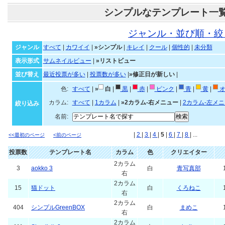
シンプルなテンプレート一
ジャンル・並び順・絞
ジャンル
すべて
|
カワイイ
|
»シンプル
|
キレイ
|
クール
|
個性的
|
未分類
表示形式
サムネイルビュー
|
»リストビュー
並び替え
最近投票が多い
|
投票数が多い
|
»修正日が新しい
|
色:
すべて
|
»
白
|
黒
|
赤
|
ピンク
|
青
|
黄
|
オ
カラム:
すべて
|
1カラム
|
»2カラム-右メニュー
|
2カラム-左メ
絞り込み
名前:
|
2
|
3
|
4
|
5
|
6
|
7
|
8
| ...
<<最初のページ
<前のページ
投票数
テンプレート名
カラム
色
クリエイター
2カラム
3
aokko 3
白
青写真部
右
2カラム
15
猫ドット
白
くろねこ
右
2カラム
404
シンプルGreenBOX
白
まめこ
右
2カラム