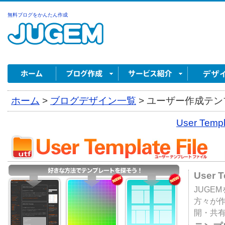
無料ブログをかんたん作成
ホーム
>
ブログデザイン一覧
>
ユーザー作成テンプ
User Tem
User 
JUGE
方々が
開・共