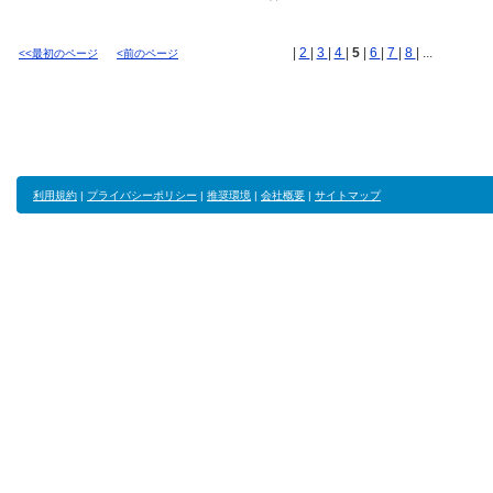
|
2
|
3
|
4
|
5
|
6
|
7
|
8
| ...
<<最初のページ
<前のページ
利用規約
|
プライバシーポリシー
|
推奨環境
|
会社概要
|
サイトマップ