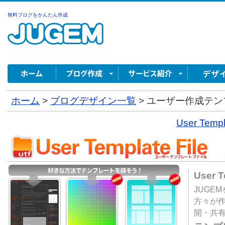
無料ブログをかんたん作成
ホーム
>
ブログデザイン一覧
>
ユーザー作成テンプ
User Tem
User 
JUGE
方々が
開・共