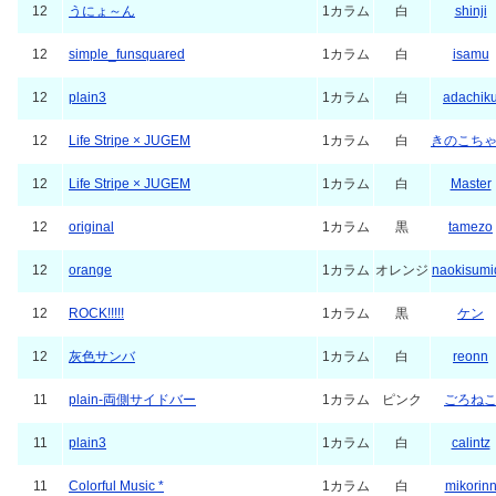
12
うにょ～ん
1カラム
白
shinji
12
simple_funsquared
1カラム
白
isamu
12
plain3
1カラム
白
adachik
12
Life Stripe × JUGEM
1カラム
白
きのこち
12
Life Stripe × JUGEM
1カラム
白
Master
12
original
1カラム
黒
tamezo
12
orange
1カラム
オレンジ
naokisumi
12
ROCK!!!!!
1カラム
黒
ケン
12
灰色サンバ
1カラム
白
reonn
11
plain-両側サイドバー
1カラム
ピンク
ごろね
11
plain3
1カラム
白
calintz
11
Colorful Music *
1カラム
白
mikorin