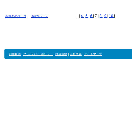
... |
4
|
5
|
6
|
7
|
8
|
9
|
10
| ...
<<最初のページ
<前のページ
利用規約
|
プライバシーポリシー
|
推奨環境
|
会社概要
|
サイトマップ