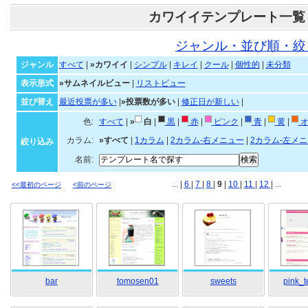
カワイイテンプレート一覧
ジャンル・並び順・絞
ジャンル
すべて
|
»カワイイ
|
シンプル
|
キレイ
|
クール
|
個性的
|
未分類
表示形式
»サムネイルビュー
|
リストビュー
並び替え
最近投票が多い
|
»投票数が多い
|
修正日が新しい
|
色:
すべて
|
»
白
|
黒
|
赤
|
ピンク
|
青
|
黄
|
オ
カラム:
»すべて
|
1カラム
|
2カラム-右メニュー
|
2カラム-左メ
絞り込み
名前:
... |
6
|
7
|
8
|
9
|
10
|
11
|
12
| ...
<<最初のページ
<前のページ
bar
tomosen01
sweets
pink_t