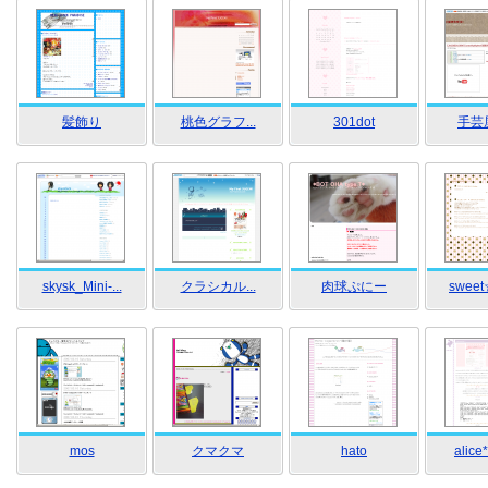
髪飾り
桃色グラフ...
301dot
手芸
skysk_Mini-...
クラシカル...
肉球ぷにー
sweet
mos
クマクマ
hato
alice