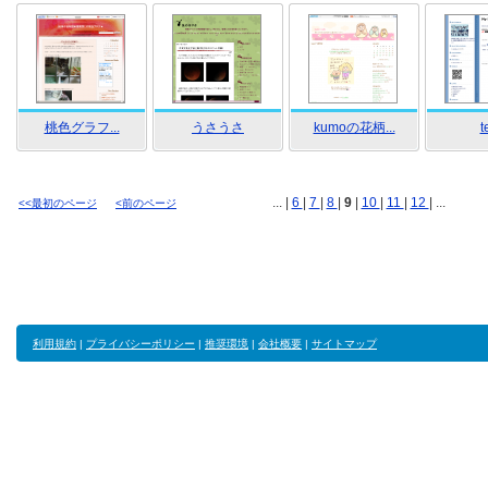
桃色グラフ...
うさうさ
kumoの花柄...
t
... |
6
|
7
|
8
|
9
|
10
|
11
|
12
| ...
<<最初のページ
<前のページ
利用規約
|
プライバシーポリシー
|
推奨環境
|
会社概要
|
サイトマップ