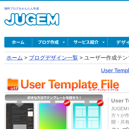
無料ブログをかんたん作成
ホーム
>
ブログデザイン一覧
>
ユーザー作成テンプ
User Tem
User 
JUGE
方々が
開・共