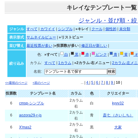
キレイなテンプレート一覧
ジャンル・並び順・絞
ジャンル
すべて
|
カワイイ
|
シンプル
|
»キレイ
|
クール
|
個性的
|
未分類
表示形式
サムネイルビュー
|
»リストビュー
並び替え
最近投票が多い
|
»投票数が多い
|
修正日が新しい
|
色:
»すべて
|
白
|
黒
|
赤
|
ピンク
|
青
|
黄
|
オ
カラム:
すべて
|
1カラム
|
»2カラム-右メニュー
|
2カラム-左メ
絞り込み
名前:
... |
4
|
5
|
6
|
7
|
8
|
9
|
10
|
<<最初のページ
<前のページ
投票数
テンプレート名
カラム
色
クリエイター
2カラム
6
cmsp-シンプル
白
kyvv32
右
2カラム
6
aozora29-r-js
青
斎七 （さいしち）
右
2カラム
6
X'mas2
黒
大家
右
2カラム