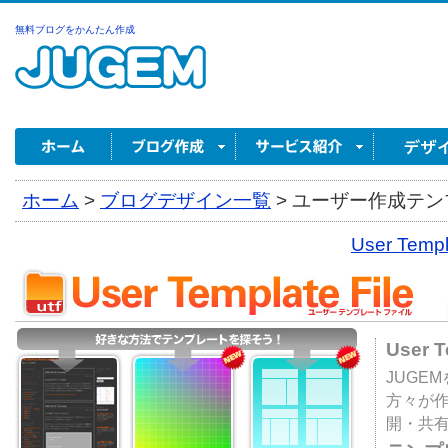
無料ブログをかんたん作成
ホーム
>
ブログデザイン一覧
>
ユーザー作成テンプ
User Tem
User 
JUGE
方々が
開・共