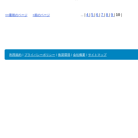
... |
4
|
5
|
6
|
7
|
8
|
9
|
10
|
<<最初のページ
<前のページ
利用規約
|
プライバシーポリシー
|
推奨環境
|
会社概要
|
サイトマップ