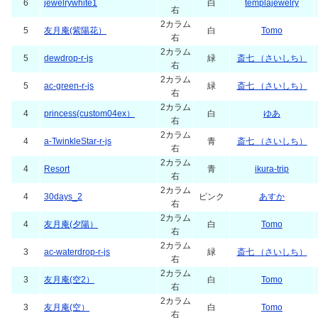
6
jewelrywhite1
白
templajewelry
右
2カラム
5
友月庵(紫陽花）
白
Tomo
右
2カラム
5
dewdrop-r-js
緑
斎七 （さいしち）
右
2カラム
5
ac-green-r-js
緑
斎七 （さいしち）
右
2カラム
4
princess(custom04ex）
白
ゆあ
右
2カラム
4
a-TwinkleStar-r-js
青
斎七 （さいしち）
右
2カラム
4
Resort
青
ikura-trip
右
2カラム
4
30days_2
ピンク
あすか
右
2カラム
4
友月庵(夕陽）
白
Tomo
右
2カラム
3
ac-waterdrop-r-js
緑
斎七 （さいしち）
右
2カラム
3
友月庵(空2）
白
Tomo
右
2カラム
3
友月庵(空）
白
Tomo
右