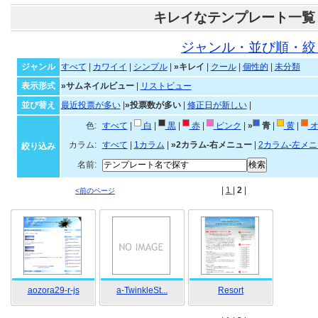
キレイなテンプレート一覧
ジャンル・並び順・絞
ジャンル
すべて
|
カワイイ
|
シンプル
|
»キレイ
|
クール
|
個性的
|
未分類
表示形式
»サムネイルビュー
|
リストビュー
並び替え
最近投票が多い
|
»投票数が多い
|
修正日が新しい
|
色:
すべて
|
白
|
黒
|
赤
|
ピンク
|
»
青
|
黄
|
オ
カラム:
すべて
|
1カラム
|
»2カラム-右メニュー
|
2カラム-左メ
絞り込み
名前:
|
1
|
2
|
<前のページ
aozora29-r-js
a-TwinkleSt...
Resort