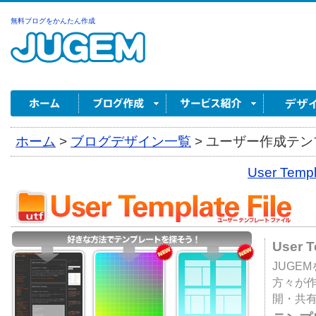
無料ブログをかんたん作成
ホーム
>
ブログデザイン一覧
>
ユーザー作成テンプ
User Tem
User 
JUGE
方々が
開・共