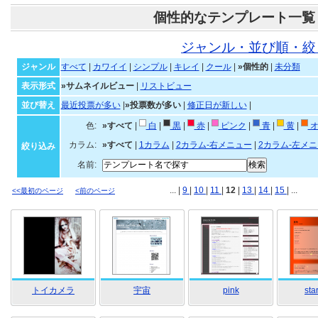
個性的なテンプレート一覧
ジャンル・並び順・絞
ジャンル
すべて
|
カワイイ
|
シンプル
|
キレイ
|
クール
|
»個性的
|
未分類
表示形式
»サムネイルビュー
|
リストビュー
並び替え
最近投票が多い
|
»投票数が多い
|
修正日が新しい
|
色:
»すべて
|
白
|
黒
|
赤
|
ピンク
|
青
|
黄
|
オ
カラム:
»すべて
|
1カラム
|
2カラム-右メニュー
|
2カラム-左メ
絞り込み
名前:
... |
9
|
10
|
11
|
12
|
13
|
14
|
15
| ...
<<最初のページ
<前のページ
トイカメラ
宇宙
pink
sta