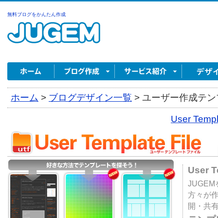
無料ブログをかんたん作成
ホーム
>
ブログデザイン一覧
>
ユーザー作成テンプ
User Tem
User 
JUGE
方々が
開・共