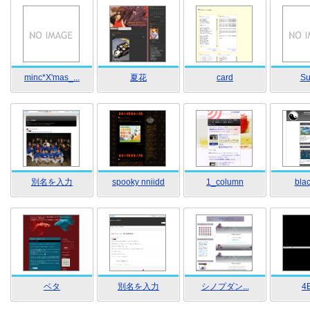
minc*X'mas_...
夏花
card
Su
別名を入力
spooky nniidd
1_column
bla
ベタ
別名を入力
シノプダン...
4