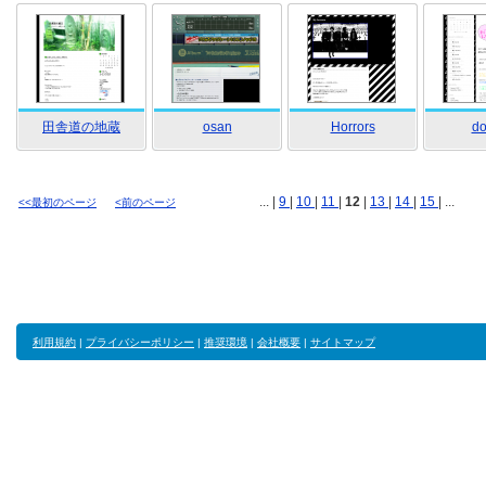
田舎道の地蔵
osan
Horrors
do
... |
9
|
10
|
11
|
12
|
13
|
14
|
15
| ...
<<最初のページ
<前のページ
利用規約
|
プライバシーポリシー
|
推奨環境
|
会社概要
|
サイトマップ