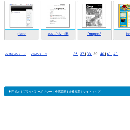
piano
ものぐさ白黒
Dragon2
h
... |
36
|
37
|
38
|
39
|
40
|
41
|
42
| ...
<<最初のページ
<前のページ
利用規約
|
プライバシーポリシー
|
推奨環境
|
会社概要
|
サイトマップ