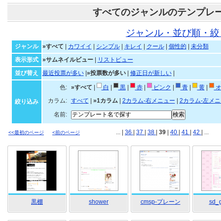
すべてのジャンルのテンプレ
ジャンル・並び順・絞
ジャンル
»すべて
|
カワイイ
|
シンプル
|
キレイ
|
クール
|
個性的
|
未分類
表示形式
»サムネイルビュー
|
リストビュー
並び替え
最近投票が多い
|
»投票数が多い
|
修正日が新しい
|
色:
»すべて
|
白
|
黒
|
赤
|
ピンク
|
青
|
黄
|
オ
カラム:
すべて
|
»1カラム
|
2カラム-右メニュー
|
2カラム-左メ
絞り込み
名前:
... |
36
|
37
|
38
|
39
|
40
|
41
|
42
| ...
<<最初のページ
<前のページ
黒棚
shower
cmsp-プレーン
sd_g