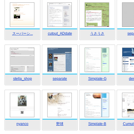
スーパーシ...
cutout_ADdate
うさうさ
sep
stella_shop
separate
Simplate-G
de
nyanco
野球
Simplate-B
Cumulo