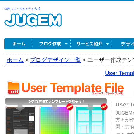
無料ブログをかんたん作成
ホーム
>
ブログデザイン一覧
>
ユーザー作成テンプ
User Tem
User 
JUGE
方々が
開・共