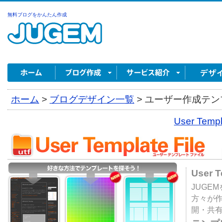
無料ブログをかんたん作成
ホーム
>
ブログデザイン一覧
>
ユーザー作成テンプ
User Tem
User 
JUGE
方々が
開・共