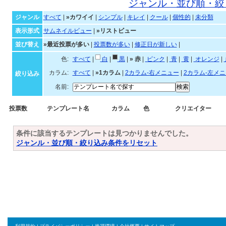
カワイイテンプレート一覧
ジャンル・並び順・絞
ジャンル
すべて
|
»カワイイ
|
シンプル
|
キレイ
|
クール
|
個性的
|
未分類
表示形式
サムネイルビュー
|
»リストビュー
並び替え
»最近投票が多い
|
投票数が多い
|
修正日が新しい
|
色:
すべて
|
白
|
黒
|
»
赤
|
ピンク
|
青
|
黄
|
オレンジ
|
カラム:
すべて
|
»1カラム
|
2カラム-右メニュー
|
2カラム-左メ
絞り込み
名前:
投票数
テンプレート名
カラム
色
クリエイター
条件に該当するテンプレートは見つかりませんでした。
ジャンル・並び順・絞り込み条件をリセット