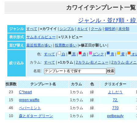
カワイイテンプレート一覧
ジャンル・並び順・絞
ジャンル
すべて
|
»カワイイ
|
シンプル
|
キレイ
|
クール
|
個性的
|
未分類
表示形式
サムネイルビュー
|
»リストビュー
並び替え
最近投票が多い
|
投票数が多い
|
»修正日が新しい
|
色:
すべて
|
白
|
黒
|
赤
|
ピンク
|
青
|
黄
|
オ
カラム:
すべて
|
»1カラム
|
2カラム-右メニュー
|
2カラム-左メ
絞り込み
名前:
投票数
テンプレート名
カラム
色
クリエイター
23
C*heart
1カラム
緑
よしだう
15
green waffle
1カラム
緑
72.
46
ペパーミント
1カラム
緑
770
10
森とギター グリーン
1カラム
緑
petbeauty