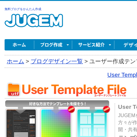
無料ブログをかんたん作成
ホーム
>
ブログデザイン一覧
>
ユーザー作成テンプ
User Tem
User 
JUGE
方々が
開・共