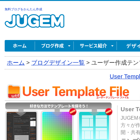
無料ブログをかんたん作成
ホーム
>
ブログデザイン一覧
>
ユーザー作成テンプ
User Tem
User 
JUGE
方々が
開・共