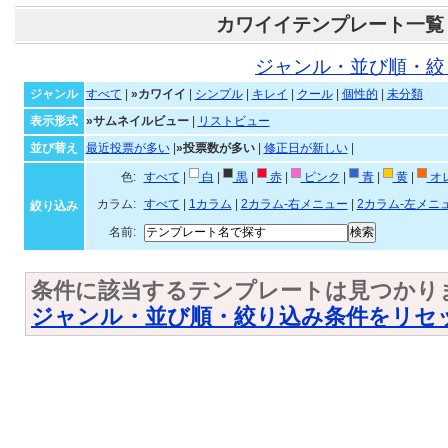
カワイイテンプレート一覧
ジャンル・並び順・絞
ジャンル
すべて
|
»カワイイ
|
シンプル
|
キレイ
|
クール
|
個性的
|
未分類
表示形式
»サムネイルビュー
|
リストビュー
並び替え
最近投票が多い
|
»投票数が多い
|
修正日が新しい
|
色:
すべて
|
白
|
黒
|
赤
|
ピンク
|
青
|
黄
|
オ
カラム:
すべて
|
1カラム
|
2カラム-右メニュー
|
2カラム-左メニ
絞り込み
名前:
条件に該当するテンプレートは見つかり
ジャンル・並び順・絞り込み条件をリセ