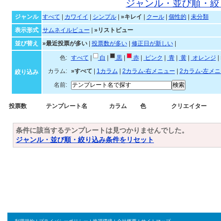
キレイなテンプレート一覧
ジャンル・並び順・絞
ジャンル
すべて
|
カワイイ
|
シンプル
|
»キレイ
|
クール
|
個性的
|
未分類
表示形式
サムネイルビュー
|
»リストビュー
並び替え
»最近投票が多い
|
投票数が多い
|
修正日が新しい
|
色:
すべて
|
白
|
黒
|
赤
|
ピンク
|
青
|
黄
|
オレ
カラム:
»すべて
|
1カラム
|
2カラム-右メニュー
|
2カラム-左メ
絞り込み
名前:
投票数
テンプレート名
カラム
色
クリエイター
条件に該当するテンプレートは見つかりませんでした。
ジャンル・並び順・絞り込み条件をリセット