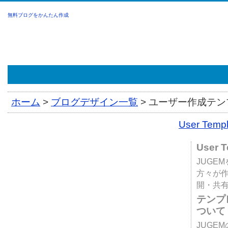
無料ブログをかんたん作成
ホーム
>
ブログデザイン一覧
>
ユーザー作成テンプ
User Tem
User 
JUGE
方々が
開・共