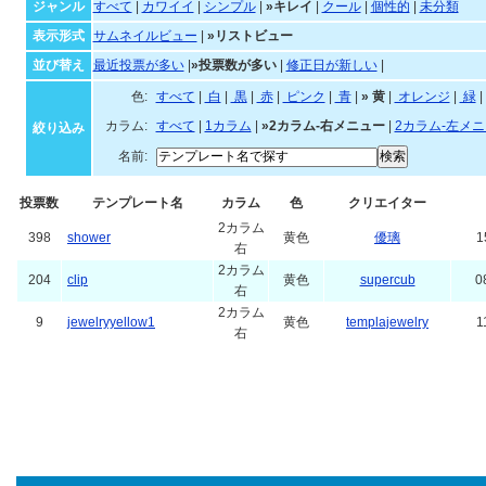
キレイなテンプレート一覧
ジャンル・並び順・絞
ジャンル
すべて
|
カワイイ
|
シンプル
|
»キレイ
|
クール
|
個性的
|
未分類
表示形式
サムネイルビュー
|
»リストビュー
並び替え
最近投票が多い
|
»投票数が多い
|
修正日が新しい
|
色:
すべて
|
白
|
黒
|
赤
|
ピンク
|
青
|
»
黄
|
オレ
カラム:
すべて
|
1カラム
|
»2カラム-右メニュー
|
2カラム-左メ
絞り込み
名前:
投票数
テンプレート名
カラム
色
クリエイター
2カラム
398
shower
黄色
優璃
1
右
2カラム
204
clip
黄色
supercub
0
右
2カラム
9
jewelryyellow1
黄色
templajewelry
1
右