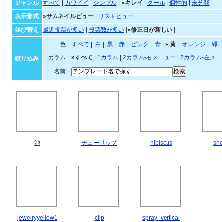
キレイなテンプレート一覧
ジャンル・並び順・絞
ジャンル
すべて
|
カワイイ
|
シンプル
|
»キレイ
|
クール
|
個性的
|
未分類
表示形式
»サムネイルビュー
|
リストビュー
並び替え
最近投票が多い
|
投票数が多い
|
»修正日が新しい
|
色:
すべて
|
白
|
黒
|
赤
|
ピンク
|
青
|
»
黄
|
オ
カラム:
»すべて
|
1カラム
|
2カラム-右メニュー
|
2カラム-左メ
絞り込み
名前:
池
チューリップ
hibiscus
sh