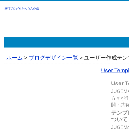
無料ブログをかんたん作成
ホーム
>
ブログデザイン一覧
>
ユーザー作成テンプ
User Tem
User 
JUGE
方々が
開・共