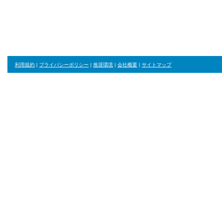
jewelryyellow1
clip
spray_vertical
利用規約
|
プライバシーポリシー
|
推奨環境
|
会社概要
|
サイトマップ