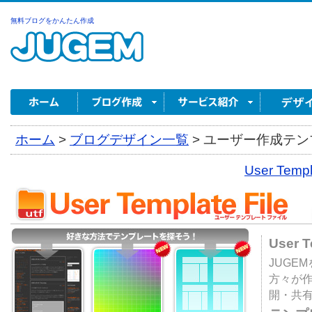
無料ブログをかんたん作成
ホーム
>
ブログデザイン一覧
>
ユーザー作成テンプ
User Tem
User 
JUGE
方々が
開・共