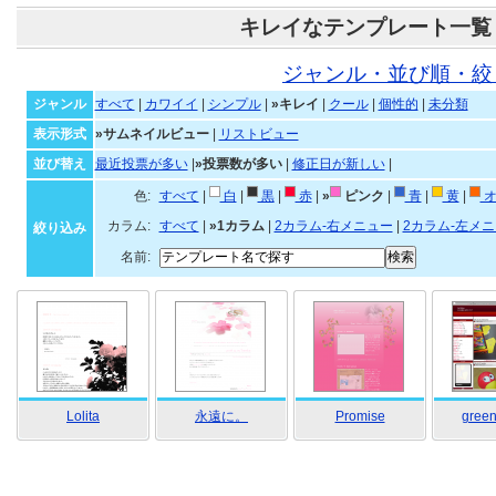
キレイなテンプレート一覧
ジャンル・並び順・絞
ジャンル
すべて
|
カワイイ
|
シンプル
|
»キレイ
|
クール
|
個性的
|
未分類
表示形式
»サムネイルビュー
|
リストビュー
並び替え
最近投票が多い
|
»投票数が多い
|
修正日が新しい
|
色:
すべて
|
白
|
黒
|
赤
|
»
ピンク
|
青
|
黄
|
オ
カラム:
すべて
|
»1カラム
|
2カラム-右メニュー
|
2カラム-左メ
絞り込み
名前:
Lolita
永遠に。
Promise
green