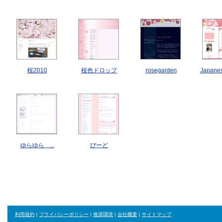
桜2010
桜色ドロップ
rosegarden
Japane
ゆらゆら ...
びーど
利用規約
|
プライバシーポリシー
|
推奨環境
|
会社概要
|
サイトマップ