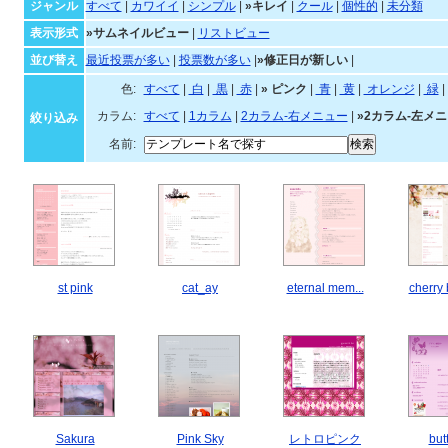
ジャンル
すべて
|
カワイイ
|
シンプル
|
»キレイ
|
クール
|
個性的
|
未分類
表示形式
»サムネイルビュー
|
リストビュー
並び替え
最近投票が多い
|
投票数が多い
|
»修正日が新しい
|
色:
すべて
|
白
|
黒
|
赤
|
»
ピンク
|
青
|
黄
|
オレンジ
|
緑
|
カラム:
すべて
|
1カラム
|
2カラム-右メニュー
|
»2カラム-左メ
絞り込み
名前:
st pink
cat_ay
eternal mem...
cherry
Sakura
Pink Sky
レトロピンク
butt