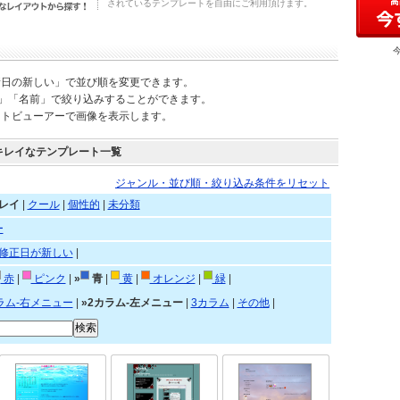
されているテンプレートを自由にご利用頂けます。
新日の新しい」で並び順を変更できます。
)」「名前」で絞り込みすることができます。
ートビューアーで画像を表示します。
キレイなテンプレート一覧
ジャンル・並び順・絞り込み条件をリセット
レイ
|
クール
|
個性的
|
未分類
ー
修正日が新しい
|
赤
|
ピンク
|
»
青
|
黄
|
オレンジ
|
緑
|
ラム-右メニュー
|
»2カラム-左メニュー
|
3カラム
|
その他
|