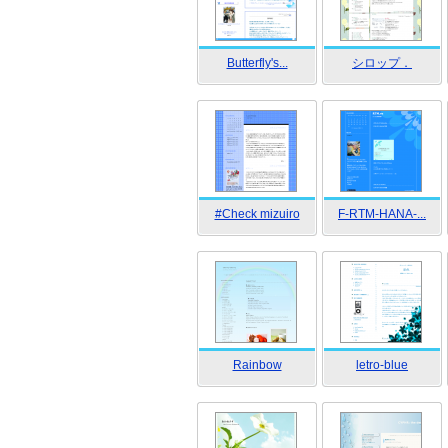
Butterfly's...
シロップ．
#Check mizuiro
F-RTM-HANA-...
Rainbow
letro-blue