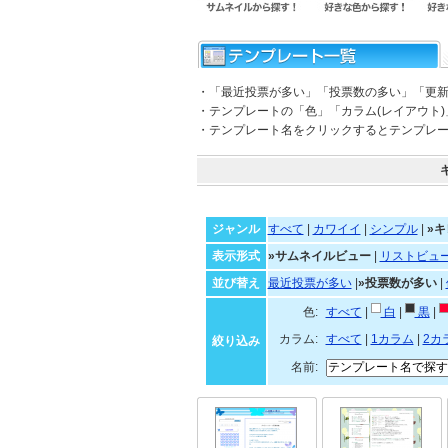
・「最近投票が多い」「投票数の多い」「更
・テンプレートの「色」「カラム(レイアウト
・テンプレート名をクリックするとテンプレ
ジャンル
すべて
|
カワイイ
|
シンプル
|
»キ
表示形式
»サムネイルビュー
|
リストビュ
並び替え
最近投票が多い
|
»投票数が多い
|
色:
すべて
|
白
|
黒
|
カラム:
すべて
|
1カラム
|
2カ
絞り込み
名前: