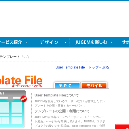
テンプレート「utf」
User Template File トップへ戻る
User Template Fileについて
JUGEMを利用しているユーザーの方々が作成したテン
プレートを公開・共有するページです。
テンプレートの公開・利用について
JUGEMの管理者ページの「デザイン」>「テンプレー
ト変更」ページから簡単にできます。JUGEM、ロリポ
ブログをお使いのお客様は、User Template Fileで公開