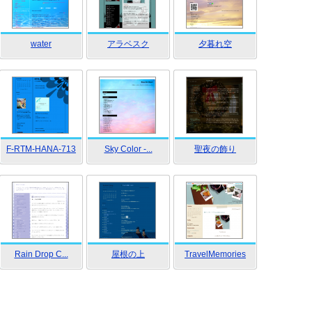
water
アラベスク
夕暮れ空
F-RTM-HANA-713
Sky Color -...
聖夜の飾り
Rain Drop C...
屋根の上
TravelMemories