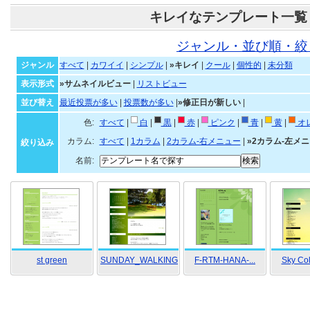
キレイなテンプレート一覧
ジャンル・並び順・絞
ジャンル
すべて
|
カワイイ
|
シンプル
|
»キレイ
|
クール
|
個性的
|
未分類
表示形式
»サムネイルビュー
|
リストビュー
並び替え
最近投票が多い
|
投票数が多い
|
»修正日が新しい
|
色:
すべて
|
白
|
黒
|
赤
|
ピンク
|
青
|
黄
|
オ
カラム:
すべて
|
1カラム
|
2カラム-右メニュー
|
»2カラム-左メ
絞り込み
名前:
st green
SUNDAY_WALKING
F-RTM-HANA-...
Sky Co