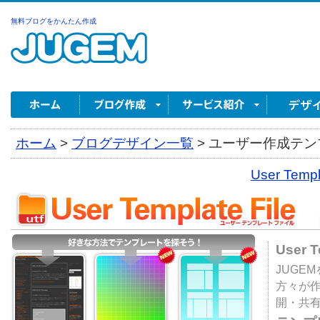
無料ブログをかんたん作成
ホーム
>
ブログデザイン一覧
>
ユーザー作成テンプ
User Tem
User 
JUGE
方々が
開・共