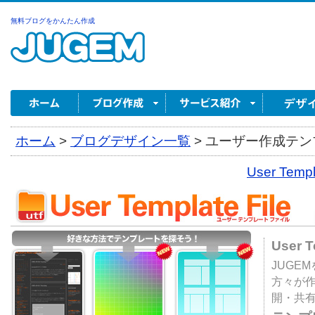
無料ブログをかんたん作成
ホーム
>
ブログデザイン一覧
>
ユーザー作成テンプ
User Tem
User 
JUGE
方々が
開・共