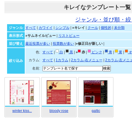
キレイなテンプレート一覧
ジャンル・並び順・絞
ジャンル
すべて
|
カワイイ
|
シンプル
|
»キレイ
|
クール
|
個性的
|
未分類
表示形式
»サムネイルビュー
|
リストビュー
並び替え
最近投票が多い
|
投票数が多い
|
»修正日が新しい
|
色:
すべて
|
白
|
黒
|
»
赤
|
ピンク
|
青
|
黄
|
オ
カラム:
すべて
|
1カラム
|
2カラム-右メニュー
|
2カラム-左メニ
絞り込み
名前:
winter kiss...
bloody rose
galtic