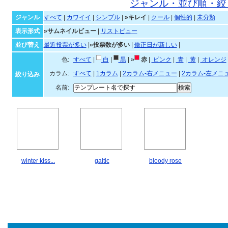
キレイなテンプレート一覧
ジャンル・並び順・絞
ジャンル
すべて
|
カワイイ
|
シンプル
|
»キレイ
|
クール
|
個性的
|
未分類
表示形式
»サムネイルビュー
|
リストビュー
並び替え
最近投票が多い
|
»投票数が多い
|
修正日が新しい
|
色:
すべて
|
白
|
黒
|
»
赤
|
ピンク
|
青
|
黄
|
オ
カラム:
すべて
|
1カラム
|
2カラム-右メニュー
|
2カラム-左メニ
絞り込み
名前:
winter kiss...
galtic
bloody rose