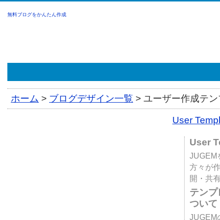
無料ブログをかんたん作成
ホーム
>
ブログデザイン一覧
>
ユーザー作成テンプ
User Tem
User 
JUGE
方々が
開・共