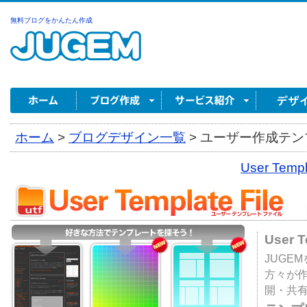
無料ブログをかんたん作成
ホーム
>
ブログデザイン一覧
>
ユーザー作成テンプ
User Tem
User 
JUGE
方々が
開・共