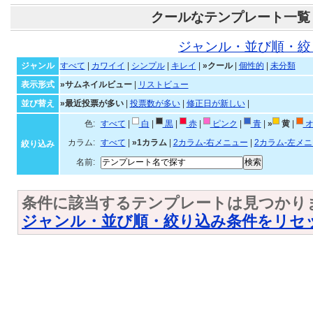
クールなテンプレート一覧
ジャンル・並び順・絞
ジャンル
すべて
|
カワイイ
|
シンプル
|
キレイ
|
»クール
|
個性的
|
未分類
表示形式
»サムネイルビュー
|
リストビュー
並び替え
»最近投票が多い
|
投票数が多い
|
修正日が新しい
|
色:
すべて
|
白
|
黒
|
赤
|
ピンク
|
青
|
»
黄
|
オ
カラム:
すべて
|
»1カラム
|
2カラム-右メニュー
|
2カラム-左メ
絞り込み
名前:
条件に該当するテンプレートは見つかり
ジャンル・並び順・絞り込み条件をリセ