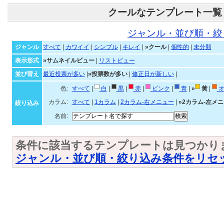
クールなテンプレート一覧
ジャンル・並び順・絞
ジャンル
すべて
|
カワイイ
|
シンプル
|
キレイ
|
»クール
|
個性的
|
未分類
表示形式
»サムネイルビュー
|
リストビュー
並び替え
最近投票が多い
|
»投票数が多い
|
修正日が新しい
|
色:
すべて
|
白
|
黒
|
赤
|
ピンク
|
青
|
»
黄
|
オ
カラム:
すべて
|
1カラム
|
2カラム-右メニュー
|
»2カラム-左メ
絞り込み
名前:
条件に該当するテンプレートは見つかり
ジャンル・並び順・絞り込み条件をリセ