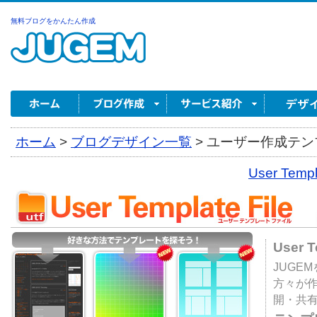
無料ブログをかんたん作成
ホーム
>
ブログデザイン一覧
>
ユーザー作成テンプ
User Tem
User 
JUGE
方々が
開・共