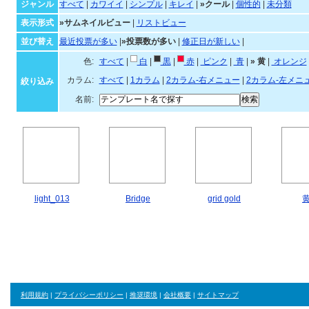
ジャンル・並び順・絞
ジャンル
すべて
|
カワイイ
|
シンプル
|
キレイ
|
»クール
|
個性的
|
未分類
表示形式
»サムネイルビュー
|
リストビュー
並び替え
最近投票が多い
|
»投票数が多い
|
修正日が新しい
|
色:
すべて
|
白
|
黒
|
赤
|
ピンク
|
青
|
»
黄
|
オレン
カラム:
すべて
|
1カラム
|
2カラム-右メニュー
|
2カラム-左メニ
絞り込み
名前:
light_013
Bridge
grid gold