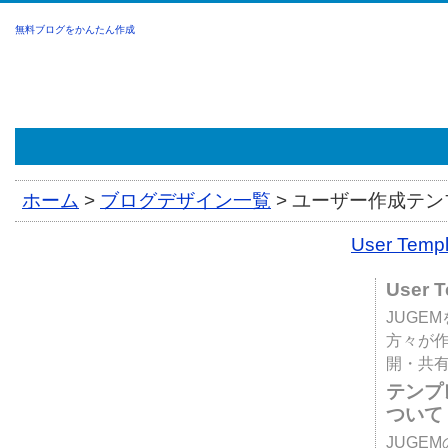
無料ブログをかんたん作成
ホーム
>
ブログデザイン一覧
>
ユーザー作成テンプ
User Tem
User 
JUGE
方々が
開・共