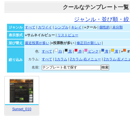
クールなテンプレート一覧
ジャンル・並び順・絞
ジャンル
すべて
|
カワイイ
|
シンプル
|
キレイ
|
»クール
|
個性的
|
未分類
表示形式
»サムネイルビュー
|
リストビュー
並び替え
最近投票が多い
|
»投票数が多い
|
修正日が新しい
|
色:
すべて
|
白
|
黒
|
赤
|
ピンク
|
青
|
黄
|
»
オ
カラム:
すべて
|
1カラム
|
2カラム-右メニュー
|
2カラム-左メニ
絞り込み
名前:
Sunset_010