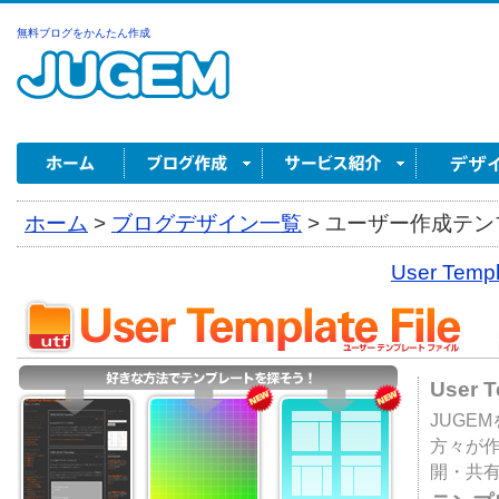
無料ブログをかんたん作成
ホーム
>
ブログデザイン一覧
>
ユーザー作成テンプ
User Tem
User 
JUGE
方々が
開・共