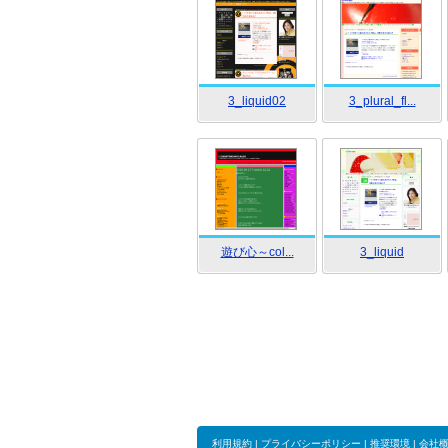
3_liquid02
3_plural_fl...
遊び心～col...
3_liquid
利用規約
|
プライバシーポリシー
|
推奨環境
|
会社