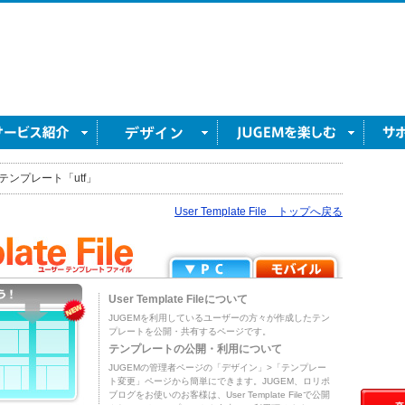
テンプレート「utf」
User Template File トップへ戻る
User Template Fileについて
JUGEMを利用しているユーザーの方々が作成したテン
プレートを公開・共有するページです。
テンプレートの公開・利用について
JUGEMの管理者ページの「デザイン」>「テンプレー
ト変更」ページから簡単にできます。JUGEM、ロリポ
ブログをお使いのお客様は、User Template Fileで公開