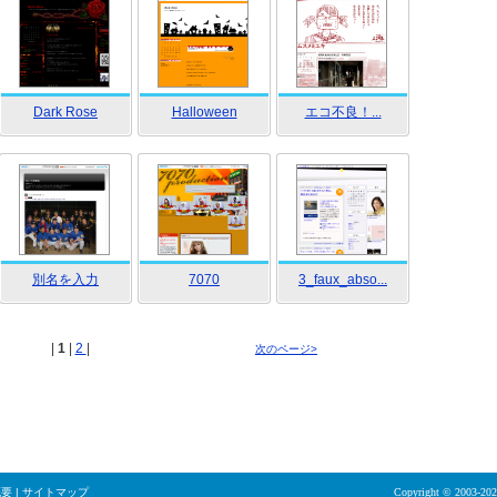
Dark Rose
Halloween
エコ不良！...
別名を入力
7070
3_faux_abso...
|
1
|
2
|
次のページ>
概要
|
サイトマップ
Copyright © 2003-