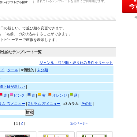
されているテンプレートを自由にご利用頂けます。
新日の新しい」で並び順を変更できます。
)」「名前」で絞り込みすることができます。
ートビューアーで画像を表示します。
個性的なテンプレート一覧
ジャンル・並び順・絞り込み条件をリセット
レイ
|
クール
|
»個性的
|
未分類
ー
修正日が新しい
|
赤
|
ピンク
|
青
|
黄
|
オレンジ
|
緑
|
ラム-右メニュー
|
2カラム-左メニュー
|
»3カラム
|
その他
|
|
1
|
2
|
次のページ>