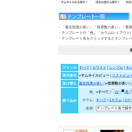
・「最近投票が多い」「投票数の多い」「更
・テンプレートの「色」「カラム(レイアウト
・テンプレート名をクリックするとテンプレ
ジャンル
すべて
|
カワイイ
|
シンプル
|
キ
表示形式
»サムネイルビュー
|
リストビュ
並び替え
最近投票が多い
|
»投票数が多い
|
色:
»すべて
|
白
|
黒
|
カラム:
すべて
|
1カラム
|
2カ
絞り込み
名前: