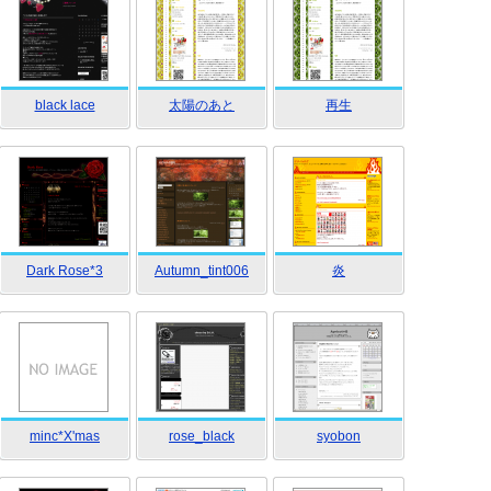
black lace
太陽のあと
再生
Dark Rose*3
Autumn_tint006
炎
minc*X'mas
rose_black
syobon