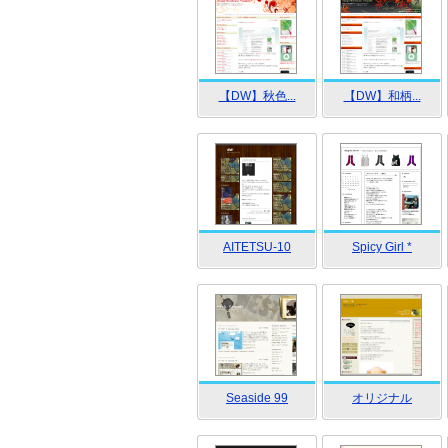
【DW】秋色...
【DW】和柄...
AITETSU-10
Spicy Girl *
Seaside 99
オリジナル