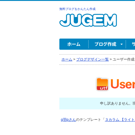
無料ブログをかんたん作成
ホーム
>
ブログデザイン一覧
>
ユーザー作成
申し訳ありません。
q羽pさん
のテンプレート「
３カラム 【ライ