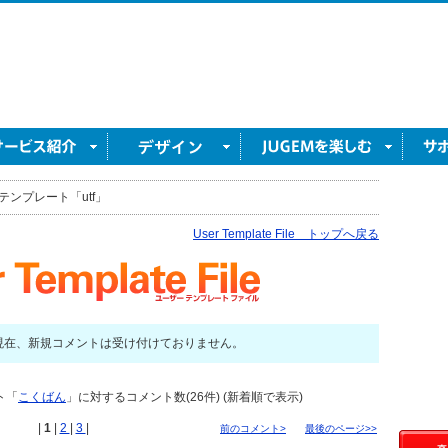
テンプレート「utf」
User Template File トップへ戻る
現在、新規コメントは受け付けておりません。
ト「
こくばん
」に対するコメント数(26件) (新着順で表示)
|
1
|
2
|
3
|
前のコメント>
最後のページ>>