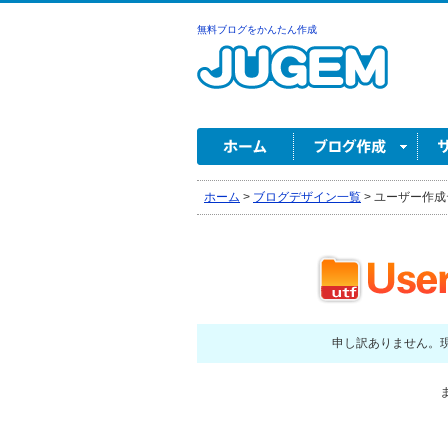
無料ブログをかんたん作成
ホーム
>
ブログデザイン一覧
>
ユーザー作成
申し訳ありません。