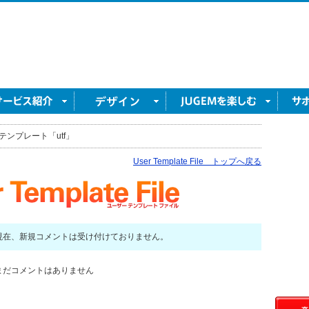
テンプレート「utf」
User Template File トップへ戻る
現在、新規コメントは受け付けておりません。
まだコメントはありません