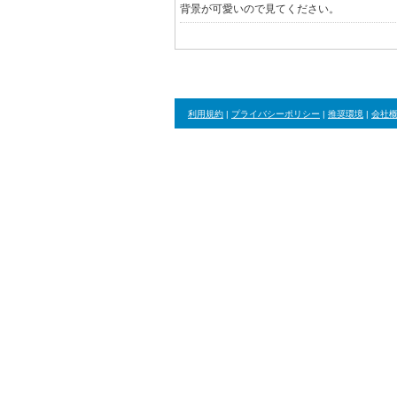
背景が可愛いので見てください。
利用規約
|
プライバシーポリシー
|
推奨環境
|
会社