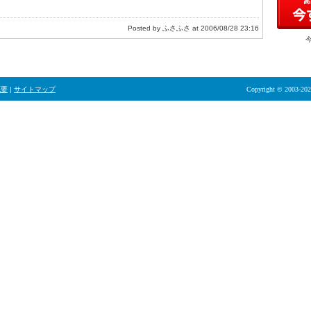
Posted by ふさふさ at 2006/08/28 23:16
概要
|
サイトマップ
Copyright © 2003-