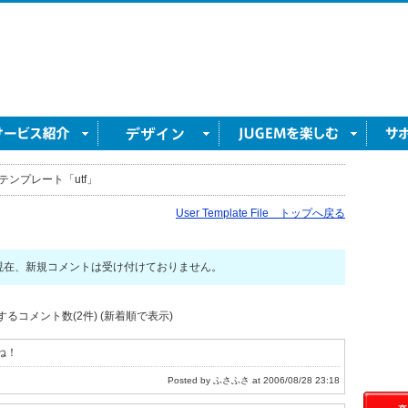
テンプレート「utf」
User Template File トップへ戻る
現在、新規コメントは受け付けておりません。
るコメント数(2件) (新着順で表示)
ね！
Posted by ふさふさ at 2006/08/28 23:18