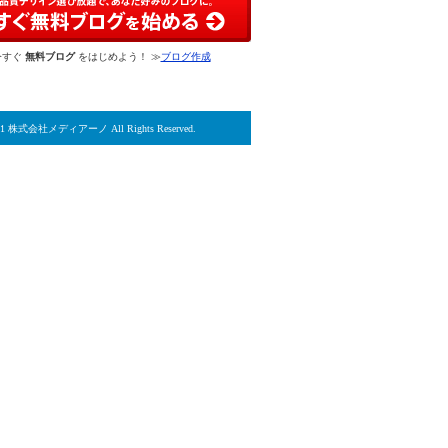
今すぐ
無料ブログ
をはじめよう！ ≫
ブログ作成
2021 株式会社メディアーノ All Rights Reserved.