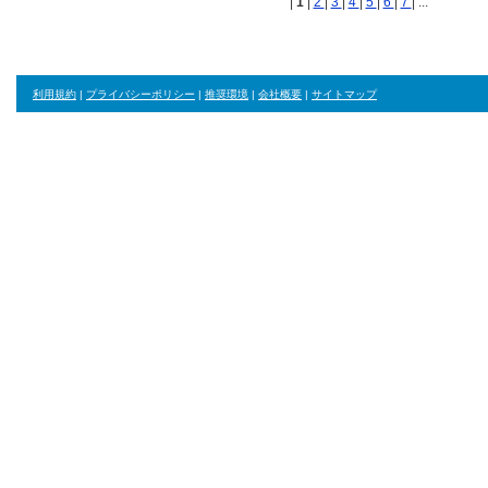
Poste
|
1
|
2
|
3
|
4
|
5
|
6
|
7
| ...
利用規約
|
プライバシーポリシー
|
推奨環境
|
会社概要
|
サイトマップ