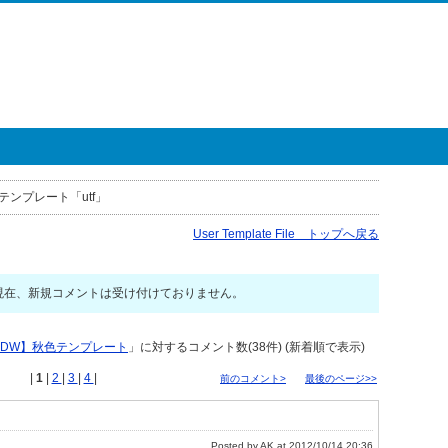
テンプレート「utf」
User Template File トップへ戻る
現在、新規コメントは受け付けておりません。
DW】秋色テンプレート
」に対するコメント数(38件) (新着順で表示)
|
1
|
2
|
3
|
4
|
前のコメント>
最後のページ>>