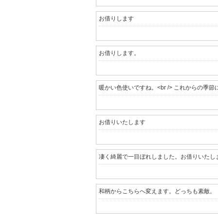
お借りしますm(..)m
お借りします
お借りします。
暖かい色使いですね。<br /> これからの季節にも
お借りいたします
凄く綺麗で一目ぼれしました。お借りいたし
和柄からこちらへ変えます。どっちも素敵。